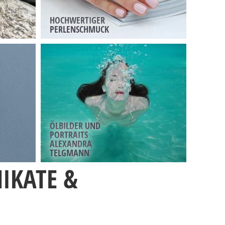
HOCHWERTIGER
PERLENSCHMUCK
ÖLBILDER UND
PORTRAITS
ALEXANDRA
TELGMANN
IKATE &