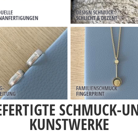
DUELLE
DESIGN SCHMUCK
NANFERTIGUNGEN
SCHLICHT & DEZENT
G-
FAMILIENSCHMUCK
EITUNG
FINGERPRINT
FERTIGTE SCHMUCK-UN
KUNSTWERKE