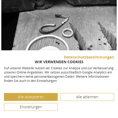
Datenschutzbestimmungen
WIR VERWENDEN COOKIES
Auf unserer Website nutzen wir Cookies zur Analyse und zur Verbesserung
unseres Online-Angebotes. Wir setzen ausschließlich Google Analytics ein
und speichern keine personenbezogenen Daten. Weitere Informationen
JEDES SCHMUCKSTÜCK EIN UNIKAT
finden Sie auch in den Einstellungen.
Hier sehen Sie, wie ein individueller LOVELY Anhänger
mit Fußabdruck angefertigt wird. Grundlage für jede
Alle akzeptieren
Alle ablehnen
Gestaltung ist immer die Skizze, auf der genau
Einstellungen
erkennbar ist, welche Formgebung das Schmuckstück
bekommt. Per Hand werden dann die einzelnen