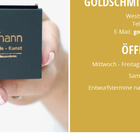
GOLDSCHMI
West
Tel
E-Mail:
g
ÖFF
Mittwoch - Freitag:
Sams
Entwurfstermine na