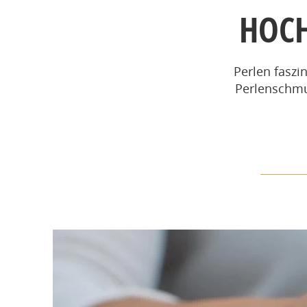
HOC
Perlen faszi
Perlenschmuc