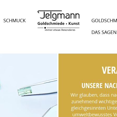
SCHMUCK
GOLDSCHM
DAS SAGEN
VE
UNSERE NAC
Wir glauben, dass na
zunehmend wichtiger 
gleichgesinnten Un
umweltbewusstes Ve